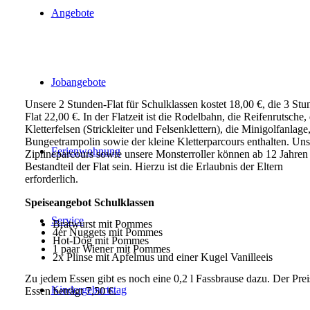
Angebote
Jobangebote
Unsere 2 Stunden-Flat für Schulklassen kostet 18,00 €, die 3 Stu
Flat 22,00 €. In der Flatzeit ist die Rodelbahn, die Reifenrutsche,
Kletterfelsen (Strickleiter und Felsenklettern), die Minigolfanlage
Bungeetrampolin sowie der kleine Kletterparcours enthalten. Uns
Ferienwohnung
Ziplineparcours sowie unsere Monsterroller können ab 12 Jahren
Bestandteil der Flat sein. Hierzu ist die Erlaubnis der Eltern
erforderlich.
Speiseangebot Schulklassen
Service
Bratwurst mit Pommes
4ér Nuggets mit Pommes
Hot-Dog mit Pommes
1 paar Wiener mit Pommes
2x Plinse mit Apfelmus und einer Kugel Vanilleeis
Zu jedem Essen gibt es noch eine 0,2 l Fassbrause dazu. Der Prei
Kindergeburtstag
Essen beträgt 7,50 €.