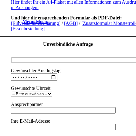
Hier findet Ihr ein A4-Plakat mit allen Informationen zum Ausdr
u. Aushängen.
Und hier die ensprechenden Formular als PDF-Datei:
Menü
Menü
[Einverständniserklärung]
/
[AGB]
/
[Zusatzformular Monsterroll
[Essenbestellung]
Unverbindliche Anfrage
Gewünschter Ausflugstag
Gewünschte Uhrzeit
Ansprechpartner
Ihre E-Mail-Adresse