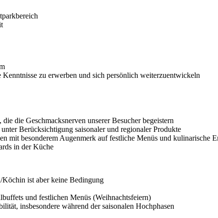
itparkbereich
t
am
e Kenntnisse zu erwerben und sich persönlich weiterzuentwickeln
s, die die Geschmacksnerven unserer Besucher begeistern
nter Berücksichtigung saisonaler und regionaler Produkte
en mit besonderem Augenmerk auf festliche Menüs und kulinarische Er
ards in der Küche
/Köchin ist aber keine Bedingung
lbuffets und festlichen Menüs (Weihnachtsfeiern)
bilität, insbesondere während der saisonalen Hochphasen