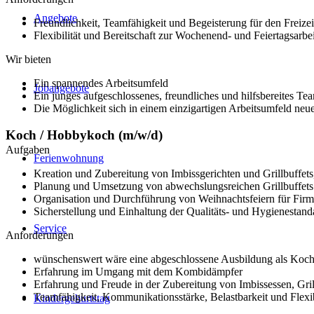
Angebote
Freundlichkeit, Teamfähigkeit und Begeisterung für den Freize
Flexibilität und Bereitschaft zur Wochenend- und Feiertagsarbei
Wir bieten
Ein spannendes Arbeitsumfeld
Jobangebote
Ein junges aufgeschlossenes, freundliches und hilfsbereites Te
Die Möglichkeit sich in einem einzigartigen Arbeitsumfeld neu
Koch / Hobbykoch (m/w/d)
Aufgaben
Ferienwohnung
Kreation und Zubereitung von Imbissgerichten und Grillbuffet
Planung und Umsetzung von abwechslungsreichen Grillbuffets u
Organisation und Durchführung von Weihnachtsfeiern für Firm
Sicherstellung und Einhaltung der Qualitäts- und Hygienestand
Service
Anforderungen
wünschenswert wäre eine abgeschlossene Ausbildung als Koch
Erfahrung im Umgang mit dem Kombidämpfer
Erfahrung und Freude in der Zubereitung von Imbissessen, Gril
Teamfähigkeit, Kommunikationsstärke, Belastbarkeit und Flexi
Kindergeburtstag